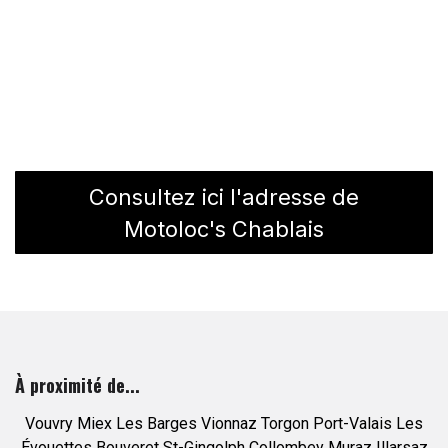
Consultez ici l'adresse de
Motoloc's Chablais
À proximité de...
Vouvry
Miex
Les Barges
Vionnaz
Torgon
Port-Valais
Les
Évouettes
Bouveret
St-Gingolph
Collombey
Muraz
Illarsaz