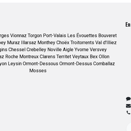
En
rges
Vionnaz
Torgon
Port-Valais
Les Évouettes
Bouveret
bey
Muraz
Illarsaz
Monthey
Choëx
Troitorrents
Val d'Illiez
gins
Chessel
Crebelley
Noville
Aigle
Yvorne
Versvey
az
Roche
Montreux
Clarens
Territet
Veytaux
Bex
Ollon
yon
Leysin
Ormont-Dessous
Ormont-Dessus
Comballaz
Mosses