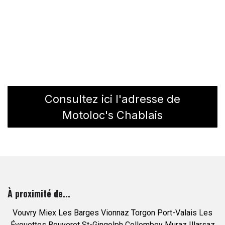
Consultez ici l'adresse de
Motoloc's Chablais
À proximité de...
Vouvry
Miex
Les Barges
Vionnaz
Torgon
Port-Valais
Les
Évouettes
Bouveret
St-Gingolph
Collombey
Muraz
Illarsaz