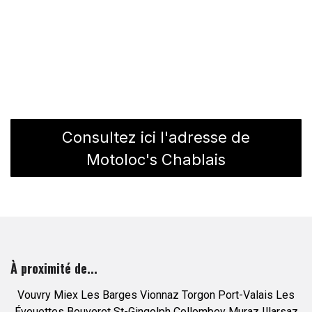
Consultez ici l'adresse de
Motoloc's Chablais
À proximité de...
Vouvry
Miex
Les Barges
Vionnaz
Torgon
Port-Valais
Les
Évouettes
Bouveret
St-Gingolph
Collombey
Muraz
Illarsaz