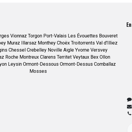
En
rges
Vionnaz
Torgon
Port-Valais
Les Évouettes
Bouveret
bey
Muraz
Illarsaz
Monthey
Choëx
Troitorrents
Val d'Illiez
gins
Chessel
Crebelley
Noville
Aigle
Yvorne
Versvey
az
Roche
Montreux
Clarens
Territet
Veytaux
Bex
Ollon
yon
Leysin
Ormont-Dessous
Ormont-Dessus
Comballaz
Mosses