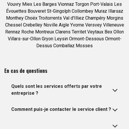
Vouvry
Miex
Les Barges
Vionnaz
Torgon
Port-Valais
Les
Évouettes
Bouveret
St-Gingolph
Collombey
Muraz
Illarsaz
Monthey
Choëx
Troitorrents
Val d'Illiez
Champéry
Morgins
Chessel
Crebelley
Noville
Aigle
Yvorne
Versvey
Villeneuve
Rennaz
Roche
Montreux
Clarens
Territet
Veytaux
Bex
Ollon
Villars-sur-Ollon
Gryon
Leysin
Ormont-Dessous
Ormont-
Dessus
Comballaz
Mosses
En cas de questions
Quels sont les services offerts par votre
entreprise ?
Comment puis-je contacter le service client ?