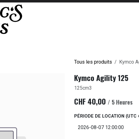
oto
Où nous trouver
Contactez-nous
Tous les produits
Kymco Ag
Kymco Agility 125
125cm3
CHF
40,00
/
5
Heures
PÉRIODE DE LOCATION
(UTC +