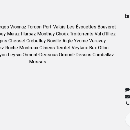
En
rges
Vionnaz
Torgon
Port-Valais
Les Évouettes
Bouveret
bey
Muraz
Illarsaz
Monthey
Choëx
Troitorrents
Val d'Illiez
gins
Chessel
Crebelley
Noville
Aigle
Yvorne
Versvey
az
Roche
Montreux
Clarens
Territet
Veytaux
Bex
Ollon
yon
Leysin
Ormont-Dessous
Ormont-Dessus
Comballaz
Mosses